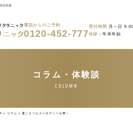
】美容医療
電話からのご予約
受付時間
月～日 9:00
0120-452-777
休診
：年末年始
P
»
コラム
»
夏こそツルスベボディーを😎✨