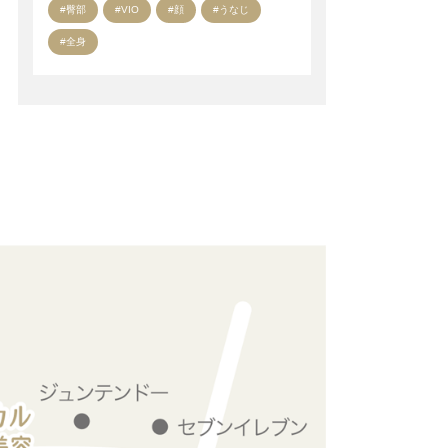
#臀部
#VIO
#顔
#うなじ
#全身