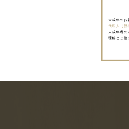
未成年のお
代理人（親
未成年者の
理解とご協