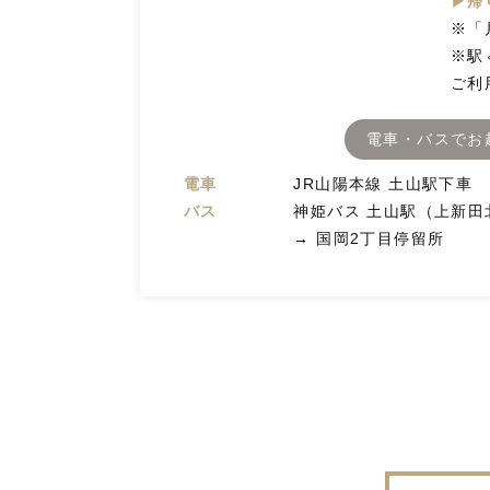
▶帰
※「
※駅
ご利
電車・バスでお
電車
JR山陽本線 土山駅下車
バス
神姫バス 土山駅（上新田
→ 国岡2丁目停留所