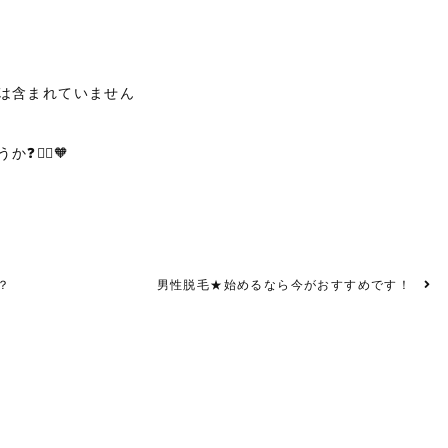
なじは含まれていません
‍♀️🧡
？
男性脱毛★始めるなら今がおすすめです！