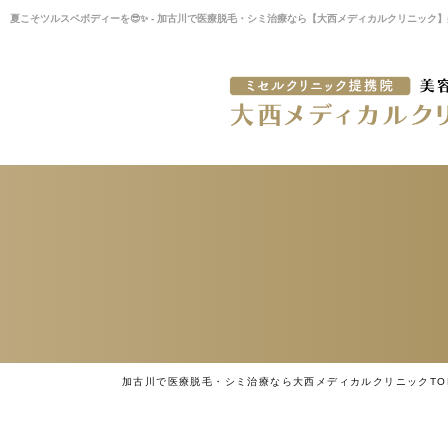
夏こそツルスベボディーを😎✨ - 加古川で医療脱毛・シミ治療なら【大西メディカルクリニック
加古川で医療脱毛・シミ治療なら大西メディカルクリニックTO