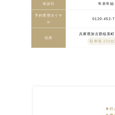
休診日
年末年始
予約専用ダイヤ
0120-452-
ル
兵庫県加古郡稲美町国
住所
駐車場 220
▶行