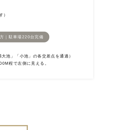
す）
方｜駐車場220台完備
満大池」「小池」の各交差点を通過）
200M程で左側に見える。