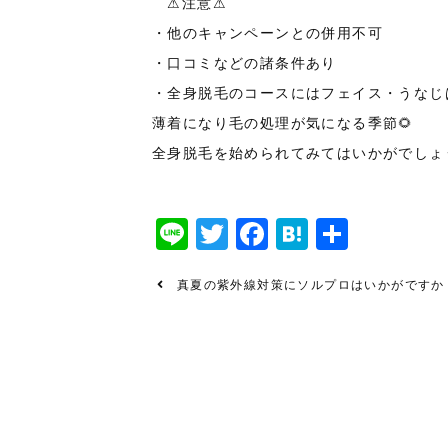
⚠注意⚠
・他のキャンペーンとの併用不可
・口コミなどの諸条件あり
・全身脱毛のコースにはフェイス・う
薄着になり毛の処理が気になる季節🌻
全身脱毛を始められてみてはいかがでしょうか❓
Line
Twitter
Facebook
Hatena
共
有
真夏の紫外線対策にソルプロはいかがですか