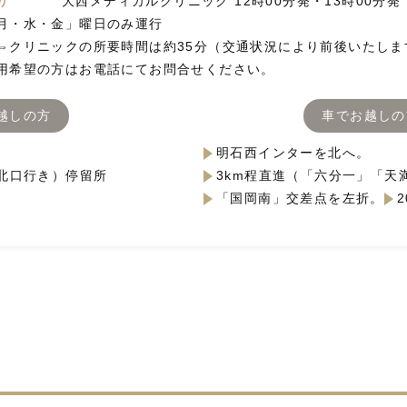
り
大西メディカルクリニック 12時00分発・13時00分発
月・水・金」曜日のみ運行
⇔クリニックの所要時間は約35分（交通状況により前後いたしま
用希望の方はお電話にてお問合せください。
越しの方
車でお越しの
明石西インターを北へ。
北口行き）停留所
3km程直進（「六分一」「天
「国岡南」交差点を左折。