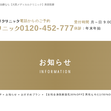
シミ治療なら【大西メディカルクリニック】美容医療
電話からのご予約
受付時間
月～日 9:00
0120-452-777
休診
：年末年始
P
»
お知らせ
»
おすすめプラン
»
【女性全身医療脱毛30%OFF】男性も今だけ50%O