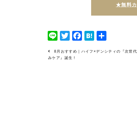
★無料
Line
Twitter
Facebook
Hatena
共
有
8月おすすめ｜ハイフ×デンシティの『次世
みケア』誕生！