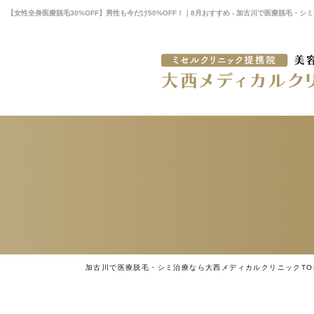
【女性全身医療脱毛30%OFF】男性も今だけ50%OFF！｜8月おすすめ - 加古川で医療脱毛・
加古川で医療脱毛・シミ治療なら大西メディカルクリニックTO