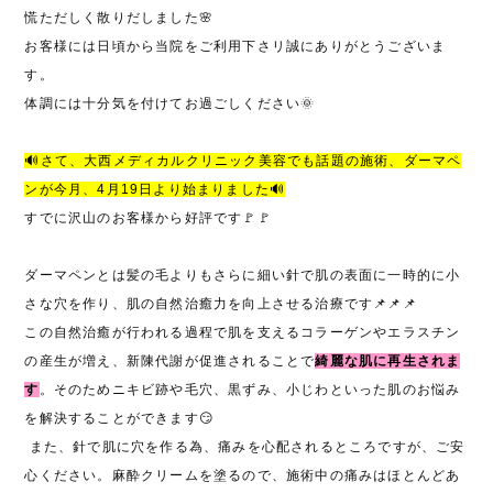
慌ただしく散りだしました
🌸
お客様には日頃から当院をご利用下さリ誠にありがとうございま
す。
体調には十分気を付けてお過ごしください
🌞
🔊
さて、大西メディカルクリニック美容でも話題の施術、ダーマペ
ンが今月、4月19日より始まりました
🔊
すでに沢山のお客様から好評です🚩🚩
ダーマペンとは髪の毛よりもさらに細い針で肌の表面に一時的に小
さな穴を作り、肌の自然治癒力を向上させる治療です
📌
📌
📌
この自然治癒が行われる過程で肌を支えるコラーゲンやエラスチン
の産生が増え、新陳代謝が促進されることで
綺麗な肌に再生されま
す
。そのためニキビ跡や毛穴、黒ずみ、小じわといった肌のお悩み
を解決することができます
😏
また、
針で肌に穴を作る為、痛みを心配されるところですが、ご安
心ください。
麻酔クリームを塗るので、施術中の痛みはほとんどあ