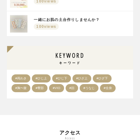
100views
一緒にお肌の土台作りしませんか？
100views
KEYWORD
キーワード
#両わき
#ひじ上
#ひじ下
#ひざ上
#ひざ下
#胸〜腹
#臀部
#VIO
#顔
#うなじ
#全身
アクセス
Access