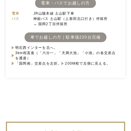
電車・バスでお越しの方
電車
JR山陽本線 土山駅下車
バス
神姫バス 土山駅（上新田北口行き）停留所
→ 国岡2丁目停留所
車でお越しの方｜駐車場220台完備
明石西インターを北へ。
3km程直進（「六分一」「天満大池」「小池」の各交差点
を通過）
「国岡南」交差点を左折。
200M程で左側に見える。