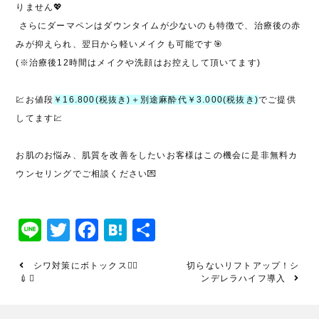
りません
💖
さらにダーマペンはダウンタイムが少ないのも特徴で、治療後の赤
みが抑えられ、翌日から軽いメイクも可能です
🎯
(※治療後12時間はメイクや洗顔はお控えして頂いてます)
💹
お値段
￥16.800(税抜き)＋別途麻酔代￥3.000(税抜き
)
でご提供
してます💹
お肌のお悩み、肌質を改善をしたいお客様はこの機会に是非無料カ
ウンセリングでご相談ください
💌
Line
Twitter
Facebook
Hatena
共
有
シワ対策にボトックス👨‍⚕️
切らないリフトアップ！シ
💉✨
ンデレラハイフ導入