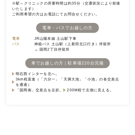
※駅⇔クリニックの所要時間は約35分（交通状況により前後
いたします）
ご利用希望の方はお電話にてお問合せください。
電車・バスでお越しの方
電車
JR山陽本線 土山駅下車
バス
神姫バス 土山駅（上新田北口行き）停留所
→ 国岡2丁目停留所
車でお越しの方｜駐車場220台完備
明石西インターを北へ。
3km程直進（「六分一」「天満大池」「小池」の各交差点
を通過）
「国岡南」交差点を左折。
200M程で左側に見える。