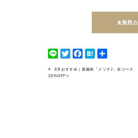
★無料
Line
Twitter
Facebook
Hatena
共
有
8月おすすめ｜新施術「メソナJ」全コース
20%OFF☆