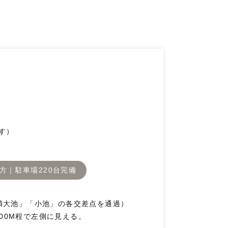
す）
方｜駐車場220台完備
満大池」「小池」の各交差点を通過）
200M程で左側に見える。