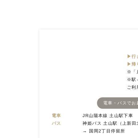
▶行
▶帰
※「
※駅
ご利
電車・バスでお
電車
JR山陽本線 土山駅下車
バス
神姫バス 土山駅（上新田
→ 国岡2丁目停留所