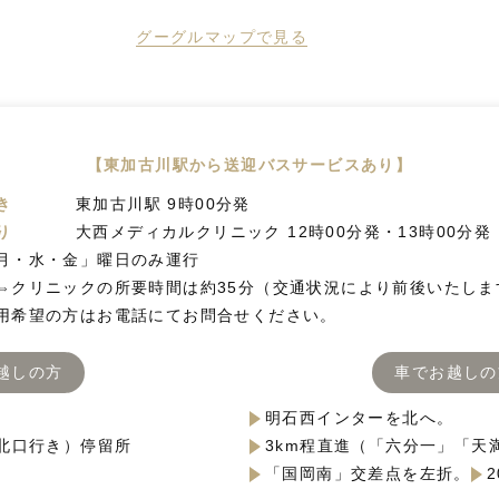
グーグルマップで見る
【東加古川駅から送迎バスサービスあり】
き
東加古川駅 9時00分発
り
大西メディカルクリニック 12時00分発・13時00分発
月・水・金」曜日のみ運行
⇔クリニックの所要時間は約35分（交通状況により前後いたしま
用希望の方はお電話にてお問合せください。
越しの方
車でお越しの
明石西インターを北へ。
北口行き）停留所
3km程直進（「六分一」「天
「国岡南」交差点を左折。