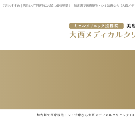
7月おすすめ｜男性ひざ下脱毛にお試し価格登場！ - 加古川で医療脱毛・シミ治療なら【大西メ
加古川で医療脱毛・シミ治療なら大西メディカルクリニックTO