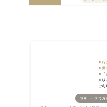
▶行
▶帰
※「
※駅
ご利
電車・バスでお