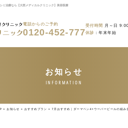
毛・シミ治療なら【大西メディカルクリニック】美容医療
電話からのご予約
受付時間
月～日 9:00
0120-452-777
休診
：年末年始
P
»
お知らせ
»
おすすめプラン
»
7月おすすめ｜ダーマペン4×ウーバーピールの組み