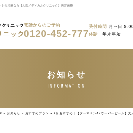
毛・シミ治療なら【大西メディカルクリニック】美容医療
電話からのご予約
受付時間
月～日 9:00
0120-452-777
休診
：年末年始
P
»
お知らせ
»
おすすめプラン
»
2月おすすめ｜【ダーマペン4×ウーバーピール】大