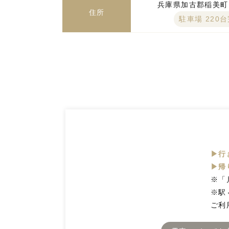
兵庫県加古郡稲美町国
住所
駐車場 220
▶行
▶帰
※「
※駅
ご利