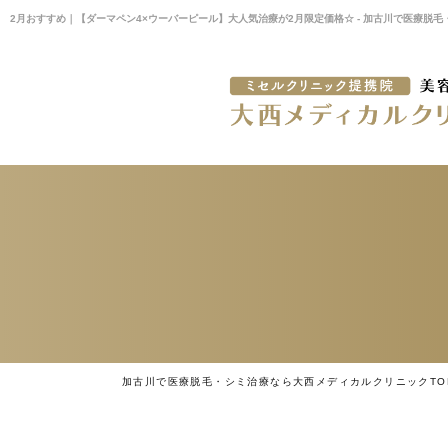
2月おすすめ｜【ダーマペン4×ウーバーピール】大人気治療が2月限定価格☆ - 加古川で医療脱
加古川で医療脱毛・シミ治療なら大西メディカルクリニックTO