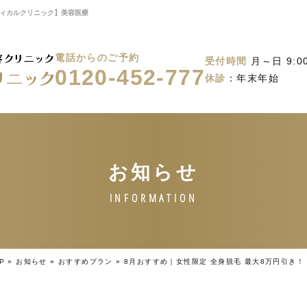
ディカルクリニック】美容医療
電話からのご予約
受付時間
月～日 9:00
0120-452-777
休診
：年末年始
P
»
お知らせ
»
おすすめプラン
»
8月おすすめ｜女性限定 全身脱毛 最大8万円引き！