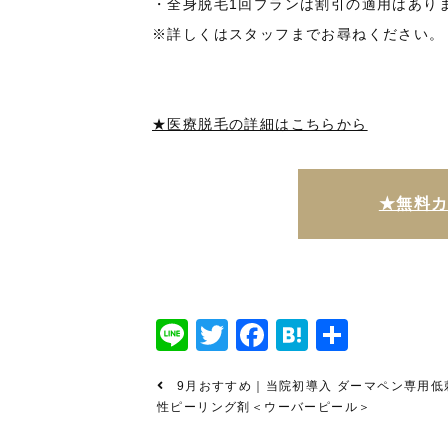
・全身脱毛1回プランは割引の適用はあり
※詳しくはスタッフまでお尋ねください。
★医療脱毛の詳細はこちらから
★無料
Line
Twitter
Facebook
Hatena
共
有
9月おすすめ｜当院初導入 ダーマペン専用低
性ピーリング剤＜ウーバーピール＞