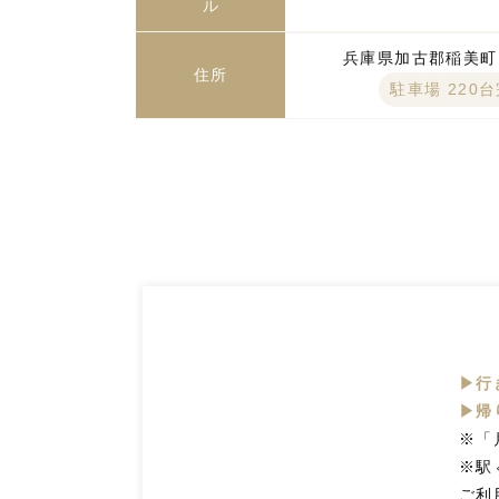
ル
兵庫県加古郡稲美町国
住所
駐車場 220
▶行
▶帰
※「
※駅
ご利