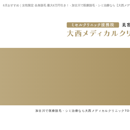
8月おすすめ｜女性限定 全身脱毛 最大8万円引き！ - 加古川で医療脱毛・シミ治療なら【大西メ
加古川で医療脱毛・シミ治療なら大西メディカルクリニックTO