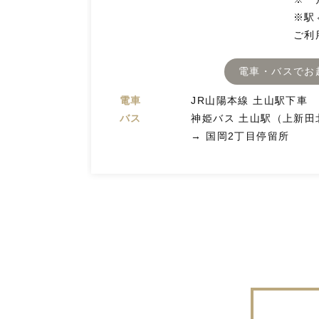
※駅
ご利
電車・バスでお
電車
JR山陽本線 土山駅下車
バス
神姫バス 土山駅（上新田
→ 国岡2丁目停留所