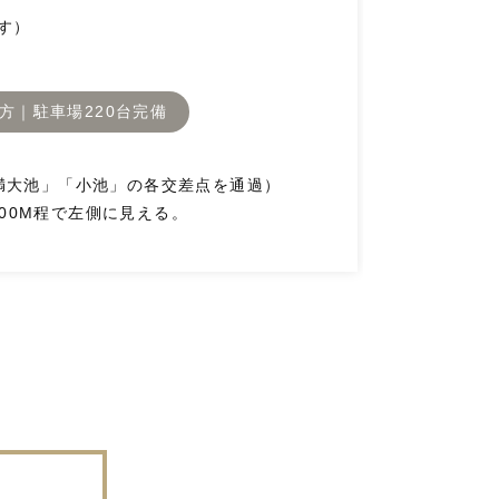
す）
方｜駐車場220台完備
満大池」「小池」の各交差点を通過）
200M程で左側に見える。