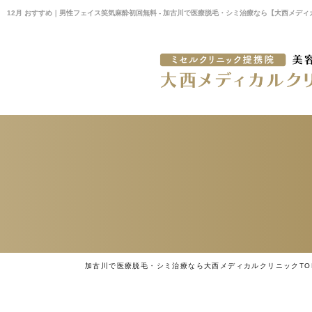
12月 おすすめ｜男性フェイス笑気麻酔初回無料 - 加古川で医療脱毛・シミ治療なら【大西メデ
加古川で医療脱毛・シミ治療なら大西メディカルクリニックTO