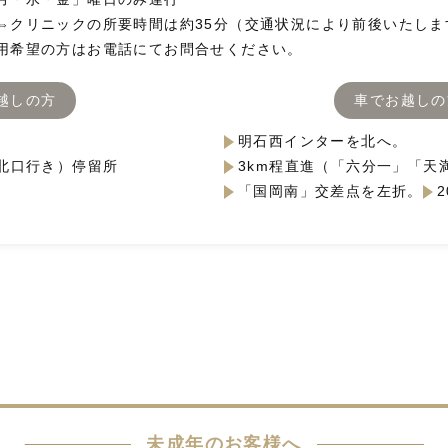
⇔クリニックの所要時間は約35分（交通状況により前後いたしま
用希望の方はお電話にてお問合せください。
越しの方
車でお越しの
明石西インターを北へ。
北口行き）停留所
3km程直進（「六分一」「天
「国岡南」交差点を左折。
未成年のお客様へ