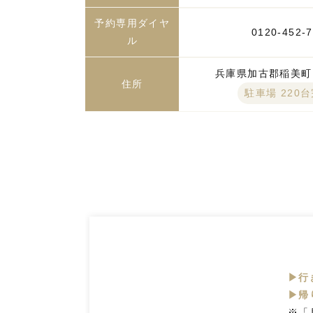
予約専用ダイヤ
0120-452-
ル
兵庫県加古郡稲美町国
住所
駐車場 220
▶行
▶帰
※「