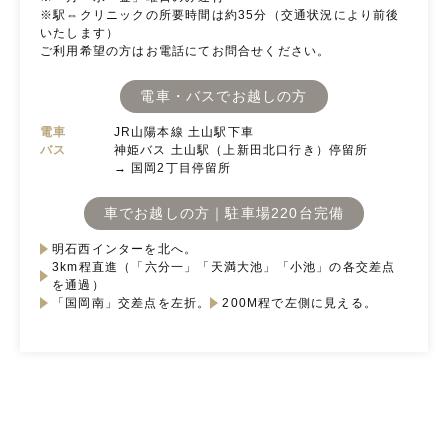
※駅⇔クリニックの所要時間は約35分（交通状況により前後
いたします）
ご利用希望の方はお電話にてお問合せください。
電車・バスでお越しの方
電車
JR山陽本線 土山駅下車
バス
神姫バス 土山駅（上新田北口行き）停留所
→ 国岡2丁目停留所
車でお越しの方｜駐車場220台完備
明石西インターを北へ。
3km程直進（「六分一」「天満大池」「小池」の各交差点
を通過）
「国岡南」交差点を左折。
200M程で左側に見える。