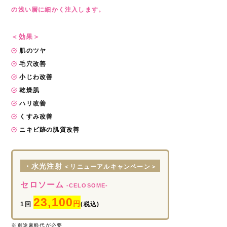
の浅い層に細かく注入します。
＜効果＞
肌のツヤ
毛穴改善
小じわ改善
乾燥肌
ハリ改善
くすみ改善
ニキビ跡の肌質改善
・水光注射
＜リニューアルキャンペーン＞
セロソーム
-CELOSOME-
23,100
円
1回
(税込)
※別途麻酔代が必要