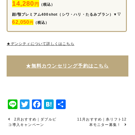
14,280
円
（税込）
顔/顎プレミアム400shot（シワ・ハリ・たるみプラン）▼▽
62,050
円
（税込）
★デンシティについて詳しくはこちら
★無料カウンセリング予約はこちら
Line
Twitter
Facebook
Hatena
共
有
2月おすすめ｜ダブルピ
11月おすすめ｜糸リフト12
コ導入キャンペーン
本モニター募集！