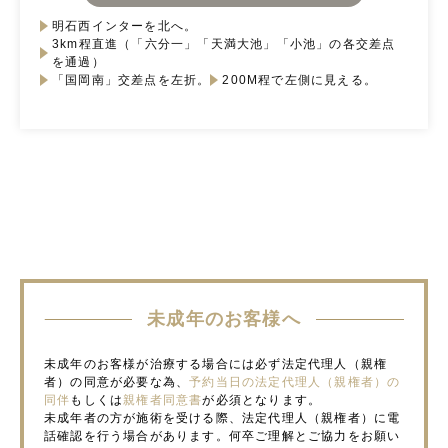
明石西インターを北へ。
3km程直進（「六分一」「天満大池」「小池」の各交差点
を通過）
「国岡南」交差点を左折。
200M程で左側に見える。
未成年のお客様へ
未成年のお客様が治療する場合には必ず法定代理人（親権
者）の同意が必要な為、
予約当日の法定代理人（親権者）の
同伴
もしくは
親権者同意書
が必須となります。
未成年者の方が施術を受ける際、法定代理人（親権者）に電
話確認を行う場合があります。何卒ご理解とご協力をお願い