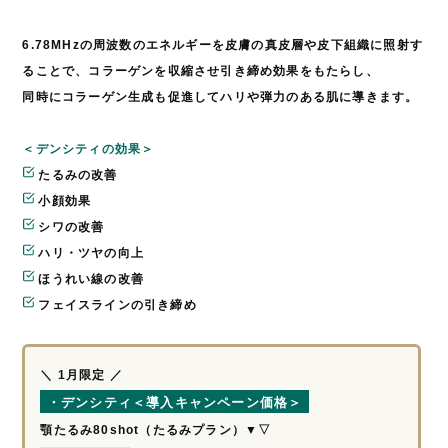
6.78MHzの周波数のエネルギーを皮膚の真皮層や皮下組織に照射す
ることで、コラーゲンを収縮させ引き締め効果をもたらし、
同時にコラーゲン生成も促進してハリや弾力のある肌に導きます。
＜デンシティの効果＞
たるみの改善
小顔効果
シワの改善
ハリ・ツヤの向上
ほうれい線の改善
フェイスラインの引き締め
＼ 1月限定 ／
・デンシティ＜導入キャンペーン価格＞
顎たるみ80shot（たるみプラン）▼▽