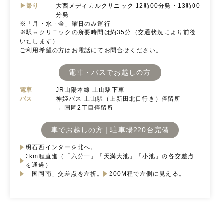
▶帰り
大西メディカルクリニック 12時00分発・13時00
分発
※「月・水・金」曜日のみ運行
※駅⇔クリニックの所要時間は約35分（交通状況により前後
いたします）
ご利用希望の方はお電話にてお問合せください。
電車・バスでお越しの方
電車
JR山陽本線 土山駅下車
バス
神姫バス 土山駅（上新田北口行き）停留所
→ 国岡2丁目停留所
車でお越しの方｜駐車場220台完備
明石西インターを北へ。
3km程直進（「六分一」「天満大池」「小池」の各交差点
を通過）
「国岡南」交差点を左折。
200M程で左側に見える。