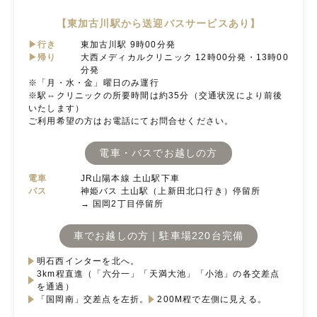
【東加古川駅から送迎バスサービスあり】
▶行き
東加古川駅 9時00分発
▶帰り
大西メディカルクリニック 12時00分発・13時00
分発
※「月・水・金」曜日のみ運行
※駅⇔クリニックの所要時間は約35分（交通状況により前後
いたします）
ご利用希望の方はお電話にてお問合せください。
電車・バスでお越しの方
電車
JR山陽本線 土山駅下車
バス
神姫バス 土山駅（上新田北口行き）停留所
→ 国岡2丁目停留所
車でお越しの方｜駐車場220台完備
明石西インターを北へ。
3km程直進（「六分一」「天満大池」「小池」の各交差点
を通過）
「国岡南」交差点を左折。
200M程で左側に見える。