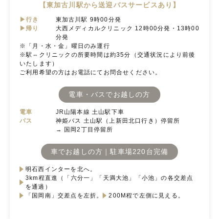
【東加古川駅から送迎バスサービスあり】
▶行き
東加古川駅 9時00分発
▶帰り
大西メディカルクリニック 12時00分発・13時00
分発
※「月・水・金」曜日のみ運行
※駅⇔クリニックの所要時間は約35分（交通状況により前後
いたします）
ご利用希望の方はお電話にてお問合せください。
電車・バスでお越しの方
電車
JR山陽本線 土山駅下車
バス
神姫バス 土山駅（上新田北口行き）停留所
→ 国岡2丁目停留所
車でお越しの方｜駐車場220台完備
明石西インターを北へ。
3km程直進（「六分一」「天満大池」「小池」の各交差点
を通過）
「国岡南」交差点を左折。
200M程で左側に見える。