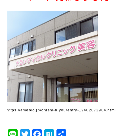
https://ameblo.jp/onishi-biyou/entry-12402072904.html
Line
Twitter
Facebook
Hatena
共