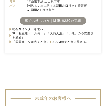
電車
JR山陽本線 土山駅下車
バス
神姫バス 土山駅（上新田北口行き）停留所
→ 国岡2丁目停留所
車でお越しの方｜駐車場220台完備
明石西インターを北へ。
3km程直進（「六分一」「天満大池」「小池」の各交差点
を通過）
「国岡南」交差点を左折。
200M程で左側に見える。
未成年のお客様へ