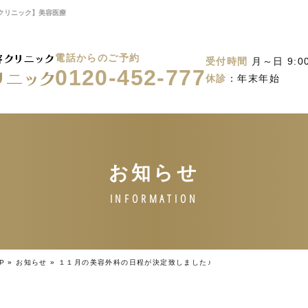
ルクリニック】美容医療
電話からのご予約
受付時間
月～日 9:00
0120-452-777
休診
：年末年始
P
»
お知らせ
»
１１月の美容外科の日程が決定致しました♪