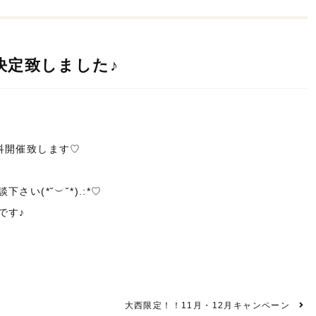
決定致しました♪
外科開催致します♡
い(*˘︶˘*).:*♡
です♪
大西限定！！11月・12月キャンペーン