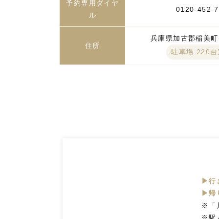
予約専用ダイヤ
0120-452-
ル
兵庫県加古郡稲美町国
住所
駐車場 220
▶行
▶帰
※「
※駅