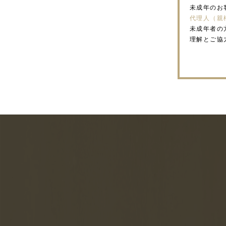
未成年のお
代理人（親
未成年者の
理解とご協