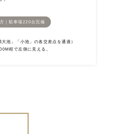
方｜駐車場220台完備
満大池」「小池」の各交差点を通過）
200M程で左側に見える。