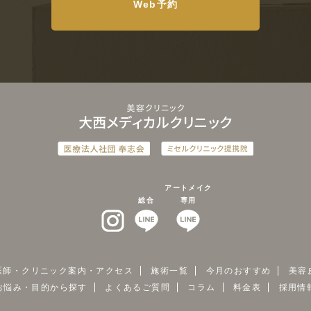
Web予約
アートメイク
総合
専用
インスタグラム
LINEat
LINEat
医師・クリニック案内・
アクセス
施術一覧
今月のおすすめ
美容
お悩み・目的から探す
よくあるご質問
コラム
料金表
採用情