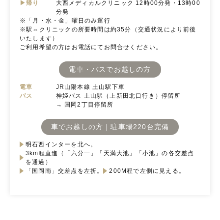
▶帰り
大西メディカルクリニック 12時00分発・13時00
分発
※「月・水・金」曜日のみ運行
※駅⇔クリニックの所要時間は約35分（交通状況により前後
いたします）
ご利用希望の方はお電話にてお問合せください。
電車・バスでお越しの方
電車
JR山陽本線 土山駅下車
バス
神姫バス 土山駅（上新田北口行き）停留所
→ 国岡2丁目停留所
車でお越しの方｜駐車場220台完備
明石西インターを北へ。
3km程直進（「六分一」「天満大池」「小池」の各交差点
を通過）
「国岡南」交差点を左折。
200M程で左側に見える。