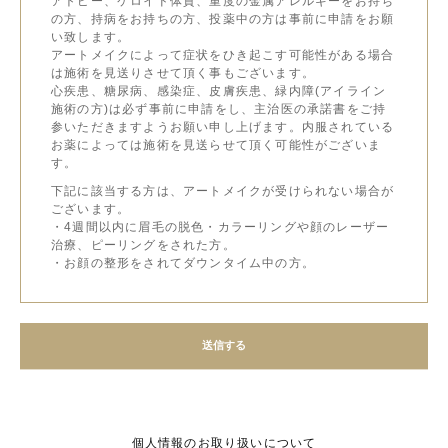
アトピー、ケロイド体質、重度の金属アレルギーをお持ち
の方、持病をお持ちの方、投薬中の方は事前に申請をお願
い致します。
アートメイクによって症状をひき起こす可能性がある場合
は施術を見送りさせて頂く事もございます。
心疾患、糖尿病、感染症、皮膚疾患、緑内障(アイライン
施術の方)は必ず事前に申請をし、主治医の承諾書をご持
参いただきますようお願い申し上げます。内服されている
お薬によっては施術を見送らせて頂く可能性がございま
す。
下記に該当する方は、アートメイクが受けられない場合が
ございます。
・4週間以内に眉毛の脱色・カラーリングや顔のレーザー
治療、ピーリングをされた方。
・お顔の整形をされてダウンタイム中の方。
個人情報のお取り扱いについて