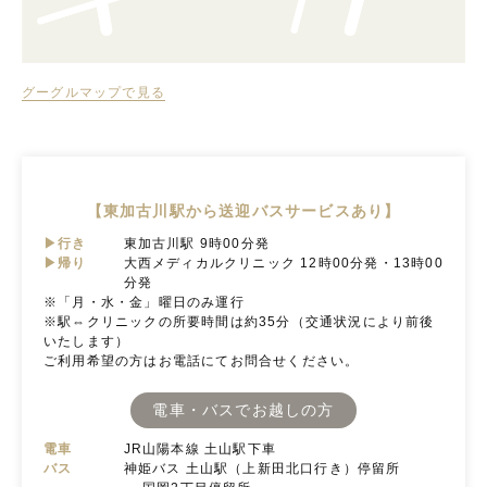
グーグルマップで見る
【東加古川駅から送迎バスサービスあり】
▶行き
東加古川駅 9時00分発
▶帰り
大西メディカルクリニック 12時00分発・13時00
分発
※「月・水・金」曜日のみ運行
※駅⇔クリニックの所要時間は約35分（交通状況により前後
いたします）
ご利用希望の方はお電話にてお問合せください。
電車・バスでお越しの方
電車
JR山陽本線 土山駅下車
バス
神姫バス 土山駅（上新田北口行き）停留所