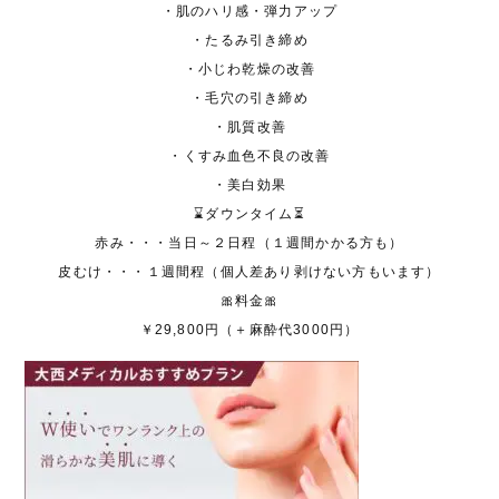
・肌のハリ感・弾力アップ
・たるみ引き締め
・小じわ乾燥の改善
・毛穴の引き締め
・肌質改善
・くすみ血色不良の改善
・美白効果
⌛ダウンタイム⏳
赤み・・・当日～２日程（１週間かかる方も）
皮むけ・・・１週間程（個人差あり剥けない方もいます）
🎀料金🎀
￥29,800円（＋麻酔代3000円）