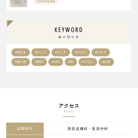
100views
KEYWORD
キーワード
#両わき
#ひじ上
#ひじ下
#ひざ上
#ひざ下
#胸〜腹
#臀部
#VIO
#顔
#うなじ
#全身
アクセス
Access
診療科目
美容皮膚科・美容外科