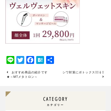
Line
Twitter
Facebook
Hatena
共
有
おすすめ商品の紹介です
シワ対策にボトックス👨‍⚕️💉✨
★～MTメタトロン～
CATEGORY
カテゴリー