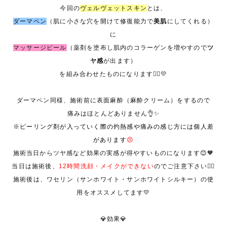
今回の
ヴェルヴェットスキン
とは、
ダーマペン
（肌に小さな穴を開けて修復能力で
美肌
にしてくれる）
に
マッサージピール
（薬剤を塗布し肌内のコラーゲンを増やすので
ツ
ヤ感
が出ます）
を組み合わせたものになります💁‍♀️💛
ダーマペン同様、施術前に表面麻酔（麻酔クリーム）をするので
痛みはほとんどありません👌✨
※ピーリング剤が入っていく際の灼熱感や痛みの感じ方には個人差
があります
😣
施術当日からツヤ感など効果の実感が得やすいものになります😊🧡
当日は施術後、
12時間洗顔・メイクができない
のでご注意下さい🙇‍♀️
施術後は、ワセリン（サンホワイト・サンホワイトシルキー）の使
用をオススメしてます💛
💎効果💎