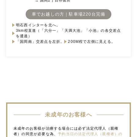
→ 国岡2丁目停留所
車でお越しの方｜駐車場220台完備
明石西インターを北へ。
3km程直進（「六分一」「天満大池」「小池」の各交差点
を通過）
「国岡南」交差点を左折。
200M程で左側に見える。
未成年のお客様へ
未成年のお客様が治療する場合には必ず法定代理人（親権
者）の同意が必要な為、
予約当日の法定代理人（親権者）の