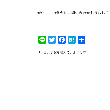
ぜひ、この機会にお問い合わせお待ちしてお
Line
Twitter
Facebook
Hatena
共
有
埋没する方増えています😌🤍