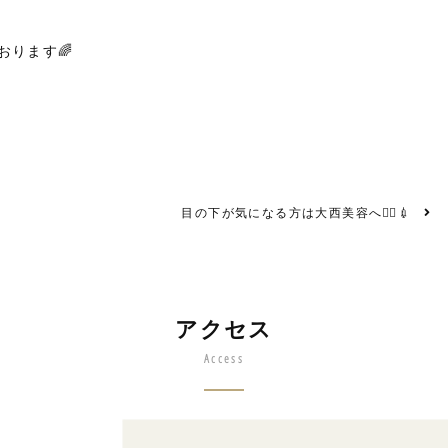
ります🌈
目の下が気になる方は大西美容へ💁‍♀️💉
アクセス
Access