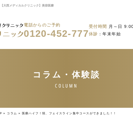
ら【大西メディカルクリニック】美容医療
電話からのご予約
受付時間
月～日 9:00
0120-452-777
休診
：年末年始
P
»
コラム
»
医療ハイフ！頬、フェイスライン集中コースができました！！