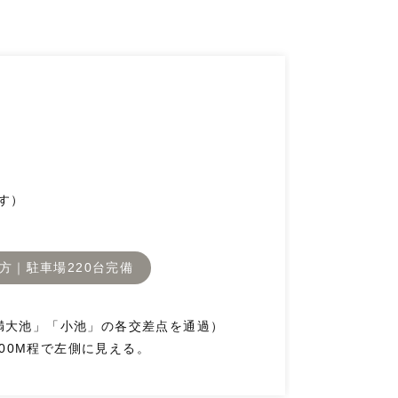
す）
方｜駐車場220台完備
満大池」「小池」の各交差点を通過）
200M程で左側に見える。