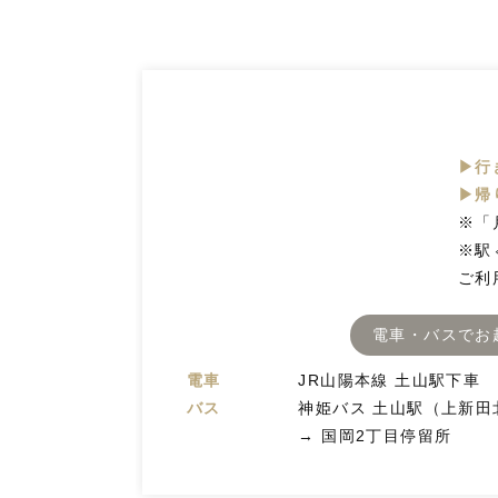
▶行
▶帰
※「
※駅
ご利
電車・バスでお
電車
JR山陽本線 土山駅下車
バス
神姫バス 土山駅（上新田
→ 国岡2丁目停留所