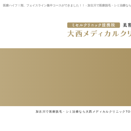
医療ハイフ！頬、フェイスライン集中コースができました！！ - 加古川で医療脱毛・シミ治療な
加古川で医療脱毛・シミ治療なら大西メディカルクリニックTO