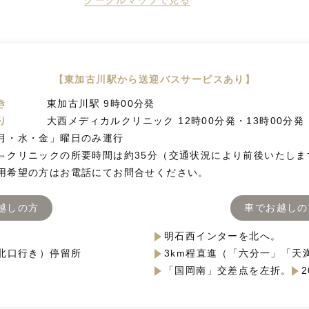
グーグルマップで見る
【東加古川駅から送迎バスサービスあり】
き
東加古川駅 9時00分発
り
大西メディカルクリニック 12時00分発・13時00分発
月・水・金」曜日のみ運行
⇔クリニックの所要時間は約35分（交通状況により前後いたしま
用希望の方はお電話にてお問合せください。
越しの方
車でお越しの
明石西インターを北へ。
北口行き）停留所
3km程直進（「六分一」「天
「国岡南」交差点を左折。